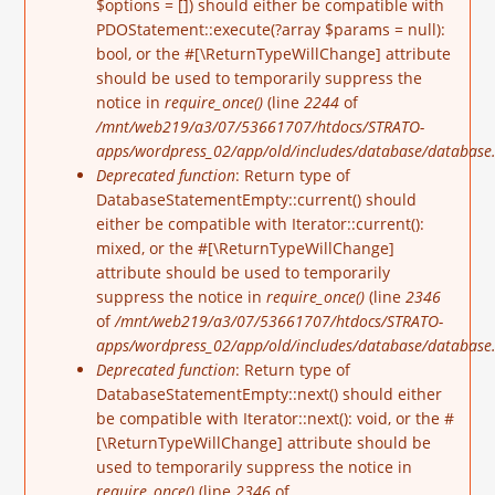
$options = []) should either be compatible with
PDOStatement::execute(?array $params = null):
bool, or the #[\ReturnTypeWillChange] attribute
should be used to temporarily suppress the
notice in
require_once()
(line
2244
of
/mnt/web219/a3/07/53661707/htdocs/STRATO-
apps/wordpress_02/app/old/includes/database/database.
Deprecated function
: Return type of
DatabaseStatementEmpty::current() should
either be compatible with Iterator::current():
mixed, or the #[\ReturnTypeWillChange]
attribute should be used to temporarily
suppress the notice in
require_once()
(line
2346
of
/mnt/web219/a3/07/53661707/htdocs/STRATO-
apps/wordpress_02/app/old/includes/database/database.
Deprecated function
: Return type of
DatabaseStatementEmpty::next() should either
be compatible with Iterator::next(): void, or the #
[\ReturnTypeWillChange] attribute should be
used to temporarily suppress the notice in
require_once()
(line
2346
of