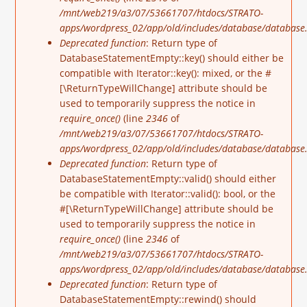
/mnt/web219/a3/07/53661707/htdocs/STRATO-
apps/wordpress_02/app/old/includes/database/database.
Deprecated function
: Return type of
DatabaseStatementEmpty::key() should either be
compatible with Iterator::key(): mixed, or the #
[\ReturnTypeWillChange] attribute should be
used to temporarily suppress the notice in
require_once()
(line
2346
of
/mnt/web219/a3/07/53661707/htdocs/STRATO-
apps/wordpress_02/app/old/includes/database/database.
Deprecated function
: Return type of
DatabaseStatementEmpty::valid() should either
be compatible with Iterator::valid(): bool, or the
#[\ReturnTypeWillChange] attribute should be
used to temporarily suppress the notice in
require_once()
(line
2346
of
/mnt/web219/a3/07/53661707/htdocs/STRATO-
apps/wordpress_02/app/old/includes/database/database.
Deprecated function
: Return type of
DatabaseStatementEmpty::rewind() should