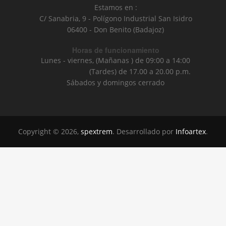
Estamos en :
C/ Sanabria, 9 - Polígono Industrial San Isidro
06400 - Don Benito (Badajoz)
Horas de funcionamiento
Lunes - viernes, (Mañanas ) de 09:00 a 14:00
(Tardes) de 17.00 a 20.00 p.m.
Sábados y domingos cerrado
Copyright © 2026,
spextrem
. Desarrollado por
Infoartex
.