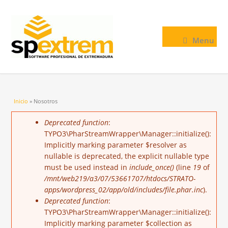
Menu
Usted está aquí
Inicio
» Nosotros
Mensaje de error
Deprecated function
:
TYPO3\PharStreamWrapper\Manager::initialize():
Implicitly marking parameter $resolver as
nullable is deprecated, the explicit nullable type
must be used instead in
include_once()
(line
19
of
/mnt/web219/a3/07/53661707/htdocs/STRATO-
apps/wordpress_02/app/old/includes/file.phar.inc
).
Deprecated function
:
TYPO3\PharStreamWrapper\Manager::initialize():
Implicitly marking parameter $collection as