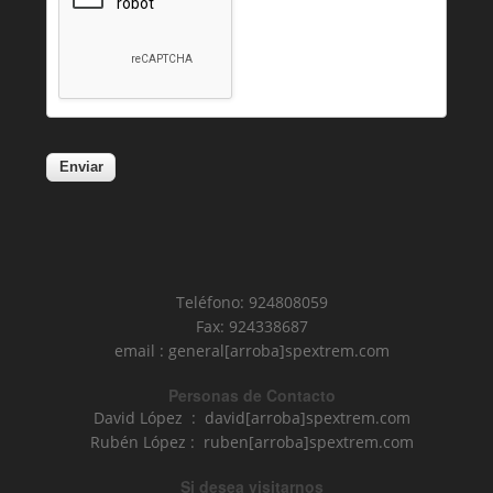
Teléfono: 924808059
Fax: 924338687
email : general[arroba]spextrem.com
Personas de Contacto
David López : david[arroba]spextrem.com
Rubén López : ruben[arroba]spextrem.com
Si desea visitarnos