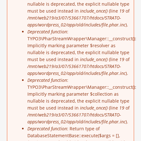
nullable is deprecated, the explicit nullable type
must be used instead in
include_once()
(line
19
of
/mnt/web219/a3/07/53661707/htdocs/STRATO-
apps/wordpress_02/app/old/includes/file.phar.inc
).
Deprecated function
:
TYPO3\PharStreamWrapper\Manager::__construct():
Implicitly marking parameter $resolver as
nullable is deprecated, the explicit nullable type
must be used instead in
include_once()
(line
19
of
/mnt/web219/a3/07/53661707/htdocs/STRATO-
apps/wordpress_02/app/old/includes/file.phar.inc
).
Deprecated function
:
TYPO3\PharStreamWrapper\Manager::__construct():
Implicitly marking parameter $collection as
nullable is deprecated, the explicit nullable type
must be used instead in
include_once()
(line
19
of
/mnt/web219/a3/07/53661707/htdocs/STRATO-
apps/wordpress_02/app/old/includes/file.phar.inc
).
Deprecated function
: Return type of
DatabaseStatementBase::execute($args = [],