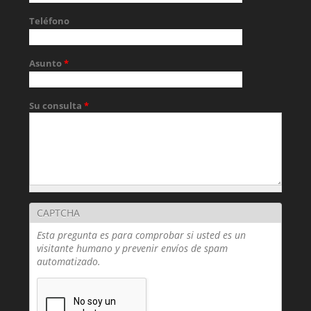
Teléfono
Asunto
*
Su consulta
*
CAPTCHA
Esta pregunta es para comprobar si usted es un
visitante humano y prevenir envíos de spam
automatizado.