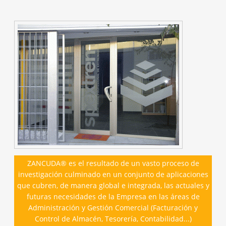
ZANCUDA® es el resultado de un vasto proceso de
investigación culminado en un conjunto de aplicaciones
que cubren, de manera global e integrada, las actuales y
futuras necesidades de la Empresa en las áreas de
Administración y Gestión Comercial (Facturación y
Control de Almacén, Tesorería, Contabilidad...)