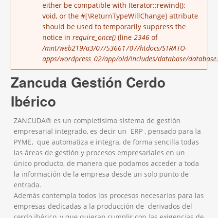
either be compatible with Iterator::rewind():
void, or the #[\ReturnTypeWillChange] attribute
should be used to temporarily suppress the
notice in
require_once()
(line
2346
of
/mnt/web219/a3/07/53661707/htdocs/STRATO-
apps/wordpress_02/app/old/includes/database/database.
Zancuda Gestión Cerdo
Ibérico
ZANCUDA® es un completísimo sistema de gestión
empresarial integrado, es decir un ERP , pensado para la
PYME, que automatiza e integra, de forma sencilla todas
las áreas de gestión y procesos empresariales en un
único producto, de manera que podamos acceder a toda
la información de la empresa desde un solo punto de
entrada.
Además contempla todos los procesos necesarios para las
empresas dedicadas a la producción de derivados del
cerdo ibérico, y que quieran cumplir con las exigencias de