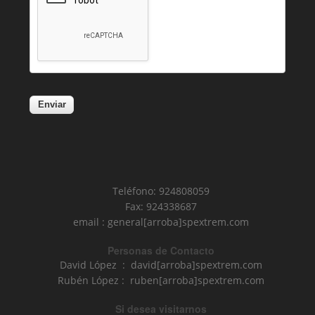
Teléfono: 924808059
Fax: 924338687
email : general[arroba]spextrem.com
Personas de Contacto
David López : david[arroba]spextrem.com
Rubén López : ruben[arroba]spextrem.com
Si desea visitarnos