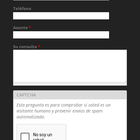
Teléfono
Asunto
*
Su consulta
*
CAPTCHA
Esta pregunta es para comprobar si usted es un
visitante humano y prevenir envíos de spam
automatizado.