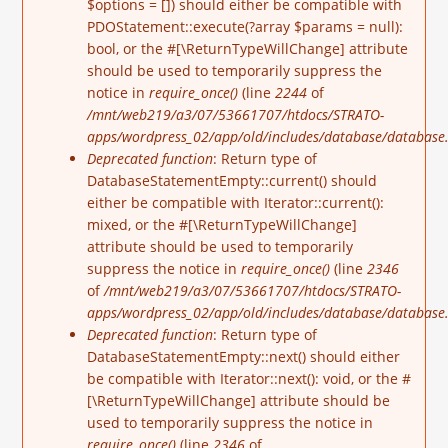
$options = []) should either be compatible with
PDOStatement::execute(?array $params = null):
bool, or the #[\ReturnTypeWillChange] attribute
should be used to temporarily suppress the
notice in
require_once()
(line
2244
of
/mnt/web219/a3/07/53661707/htdocs/STRATO-
apps/wordpress_02/app/old/includes/database/database.
Deprecated function
: Return type of
DatabaseStatementEmpty::current() should
either be compatible with Iterator::current():
mixed, or the #[\ReturnTypeWillChange]
attribute should be used to temporarily
suppress the notice in
require_once()
(line
2346
of
/mnt/web219/a3/07/53661707/htdocs/STRATO-
apps/wordpress_02/app/old/includes/database/database.
Deprecated function
: Return type of
DatabaseStatementEmpty::next() should either
be compatible with Iterator::next(): void, or the #
[\ReturnTypeWillChange] attribute should be
used to temporarily suppress the notice in
require_once()
(line
2346
of