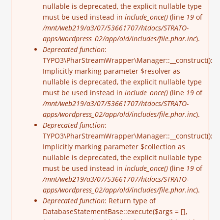
nullable is deprecated, the explicit nullable type
must be used instead in
include_once()
(line
19
of
/mnt/web219/a3/07/53661707/htdocs/STRATO-
apps/wordpress_02/app/old/includes/file.phar.inc
).
Deprecated function
:
TYPO3\PharStreamWrapper\Manager::__construct():
Implicitly marking parameter $resolver as
nullable is deprecated, the explicit nullable type
must be used instead in
include_once()
(line
19
of
/mnt/web219/a3/07/53661707/htdocs/STRATO-
apps/wordpress_02/app/old/includes/file.phar.inc
).
Deprecated function
:
TYPO3\PharStreamWrapper\Manager::__construct():
Implicitly marking parameter $collection as
nullable is deprecated, the explicit nullable type
must be used instead in
include_once()
(line
19
of
/mnt/web219/a3/07/53661707/htdocs/STRATO-
apps/wordpress_02/app/old/includes/file.phar.inc
).
Deprecated function
: Return type of
DatabaseStatementBase::execute($args = [],