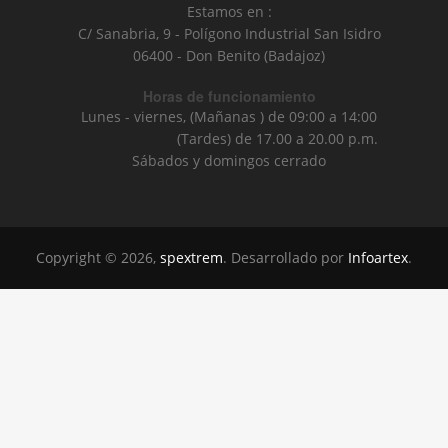
Estamos en :
C/ Sanabria, 9 - Polígono Industrial San Isidro
06400 - Don Benito (Badajoz)
Horas de funcionamiento
Lunes - viernes, (Mañanas ) de 09:00 a 14:00
(Tardes) de 17.00 a 20.00 p.m.
Sábados y domingos cerrado
Copyright © 2026,
spextrem
. Desarrollado por
Infoartex
.