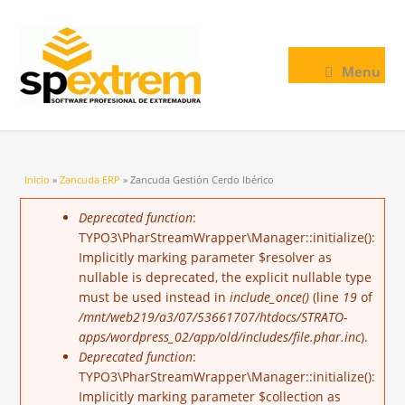
Menu
Usted está aquí
Inicio
»
Zancuda ERP
» Zancuda Gestión Cerdo Ibérico
Mensaje de error
Deprecated function
:
TYPO3\PharStreamWrapper\Manager::initialize():
Implicitly marking parameter $resolver as
nullable is deprecated, the explicit nullable type
must be used instead in
include_once()
(line
19
of
/mnt/web219/a3/07/53661707/htdocs/STRATO-
apps/wordpress_02/app/old/includes/file.phar.inc
).
Deprecated function
:
TYPO3\PharStreamWrapper\Manager::initialize():
Implicitly marking parameter $collection as