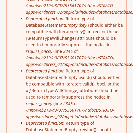
/mnt/web219/a3/07/53661707/htdocs/STRATO-
apps/wordpress_02/app/old/includes/database/database.
Deprecated function
: Return type of
DatabaseStatementEmpty::key() should either be
compatible with Iterator::key(): mixed, or the #
[\ReturnTypeWillChange] attribute should be
used to temporarily suppress the notice in
require_once()
(line
2346
of
/mnt/web219/a3/07/53661707/htdocs/STRATO-
apps/wordpress_02/app/old/includes/database/database.
Deprecated function
: Return type of
DatabaseStatementEmpty::valid() should either
be compatible with Iterator::valid(): bool, or the
#[\ReturnTypeWillChange] attribute should be
used to temporarily suppress the notice in
require_once()
(line
2346
of
/mnt/web219/a3/07/53661707/htdocs/STRATO-
apps/wordpress_02/app/old/includes/database/database.
Deprecated function
: Return type of
DatabaseStatementEmpty::rewind() should