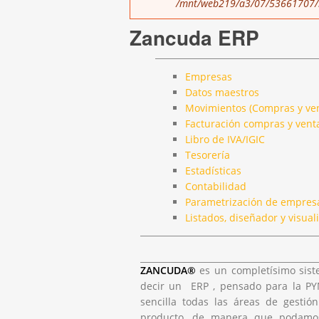
/mnt/web219/a3/07/53661707/h
Zancuda ERP
Empresas
Datos maestros
Movimientos (Compras y ven
Facturación compras y vent
Libro de IVA/IGIC
Tesorería
Estadísticas
Contabilidad
Parametrización de empres
Listados, diseñador y visual
ZANCUDA®
es un completísimo sist
decir un ERP , pensado para la PY
sencilla todas las áreas de gesti
producto, de manera que podamos