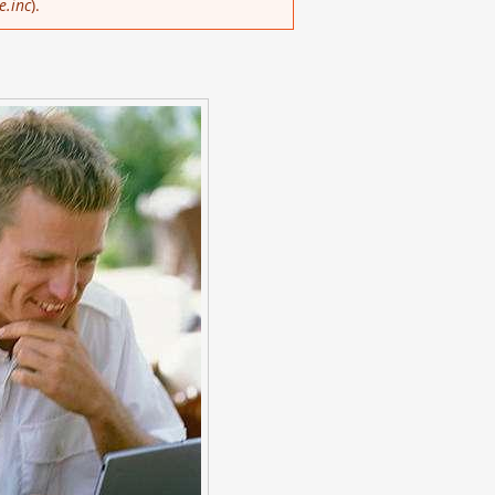
e.inc
).