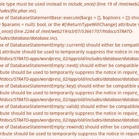
able type must be used instead in
include_once()
(line
19
of
/mnt/web2
udes/file.phar.inc
).
pe of DatabaseStatementBase::execute($args = [], $options = []) sh
$params = null): bool, or the #[\ReturnTypeWillChange] attribute 
_once()
(line
2244
of
/mnt/web219/a3/07/53661707/htdocs/STRATO-
ludes/database/database.inc
).
pe of DatabaseStatementEmpty::current() should either be compatibl
 attribute should be used to temporarily suppress the notice in
re
tdocs/STRATO-apps/wordpress_02/app/old/includes/database/databas
pe of DatabaseStatementEmpty::next() should either be compatible wi
ibute should be used to temporarily suppress the notice in
require_
tdocs/STRATO-apps/wordpress_02/app/old/includes/database/databas
pe of DatabaseStatementEmpty::key() should either be compatible wit
ibute should be used to temporarily suppress the notice in
require_
tdocs/STRATO-apps/wordpress_02/app/old/includes/database/databas
pe of DatabaseStatementEmpty::valid() should either be compatible wi
ibute should be used to temporarily suppress the notice in
require_
tdocs/STRATO-apps/wordpress_02/app/old/includes/database/databas
pe of DatabaseStatementEmpty::rewind() should either be compatible
ribute should be used to temporarily suppress the notice in
requir