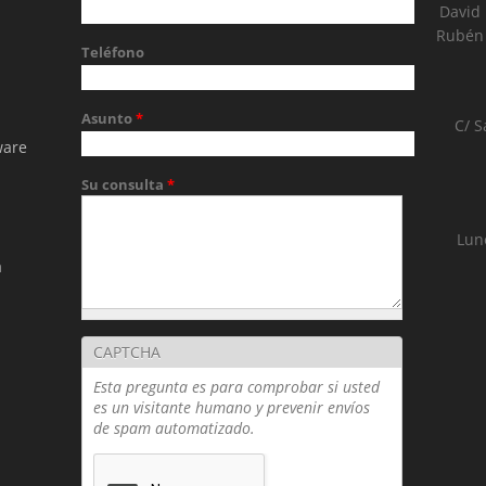
David
Rubén 
Teléfono
Asunto
*
C/ S
ware
Su consulta
*
Lun
a
(T
CAPTCHA
Esta pregunta es para comprobar si usted
es un visitante humano y prevenir envíos
de spam automatizado.