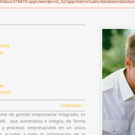
tdocs/STRATO-apps/wordpress_02/app/old/includes/database/databas
tas)
as
as
izador
Empresas ›
ema de gestión empresarial integrado, es
ME, que automatiza e integra, de forma
ón y procesos empresariales en un único
 acceder a toda la información de la