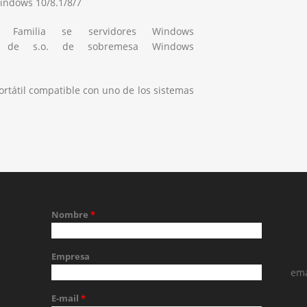
Windows 10/8.1/8/7
: Familia se servidores Windows
lia de s.o. de sobremesa Windows
ortátil compatible con uno de los sistemas
Nombre
*
Empresa
ema
E-mail
*