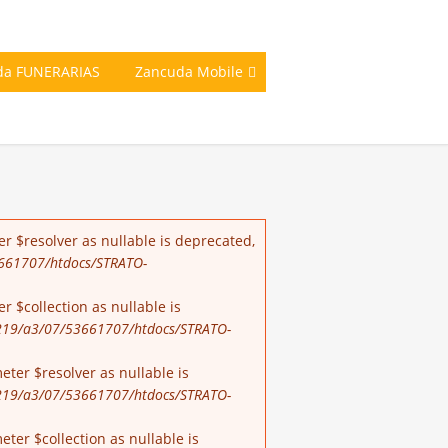
da FUNERARIAS
Zancuda Mobile
r $resolver as nullable is deprecated,
661707/htdocs/STRATO-
 $collection as nullable is
19/a3/07/53661707/htdocs/STRATO-
ter $resolver as nullable is
19/a3/07/53661707/htdocs/STRATO-
er $collection as nullable is