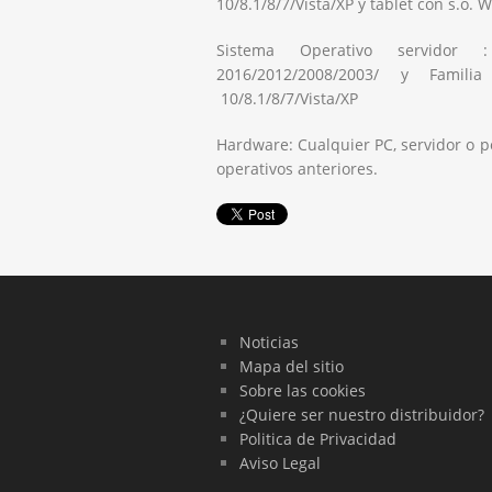
10/8.1/8/7/Vista/XP y tablet con s.o. 
Sistema Operativo servidor 
2016/2012/2008/2003/ y Fami
10/8.1/8/7/Vista/XP
Hardware: Cualquier PC, servidor o p
operativos anteriores.
Noticias
Mapa del sitio
Sobre las cookies
¿Quiere ser nuestro distribuidor?
Politica de Privacidad
Aviso Legal