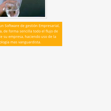
 Software de gestión Empresarial,
, de forma sencilla todo el flujo de
de su empresa, haciendo uso de la
ología mas vanguardista.