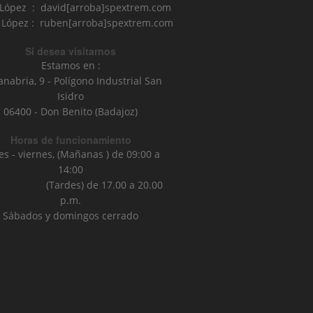
 López : david[arroba]spextrem.com
López : ruben[arroba]spextrem.com
Si desea visitarnos
Estamos en :
anabria, 9 - Polígono Industrial San
Isidro
06400 - Don Benito (Badajoz)
Horas de funcionamiento
es - viernes, (Mañanas ) de 09:00 a
14:00
ardes) de 17.00 a 20.00
p.m.
Sábados y domingos cerrado