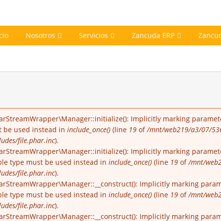
cio
Nosotros
Servicios
Zancuda ERP
Zancu
arStreamWrapper\Manager::initialize(): Implicitly marking paramete
st be used instead in
include_once()
(line
19
of
/mnt/web219/a3/07/53
udes/file.phar.inc
).
rStreamWrapper\Manager::initialize(): Implicitly marking parameter
able type must be used instead in
include_once()
(line
19
of
/mnt/web2
udes/file.phar.inc
).
arStreamWrapper\Manager::__construct(): Implicitly marking parame
able type must be used instead in
include_once()
(line
19
of
/mnt/web2
udes/file.phar.inc
).
arStreamWrapper\Manager::__construct(): Implicitly marking paramet