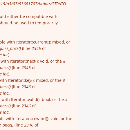
19/a3/07/53661707/htdocs/STRATO-
ould either be compatible with
should be used to temporarily
e with Iterator::current(): mixed, or
quire_once()
(line
2346
of
e.inc
).
th Iterator::next(): void, or the #
once()
(line
2346
of
e.inc
).
h Iterator::key(): mixed, or the #
once()
(line
2346
of
e.inc
).
th Iterator::valid(): bool, or the #
once()
(line
2346
of
e.inc
).
 with Iterator::rewind(): void, or the
e_once()
(line
2346
of