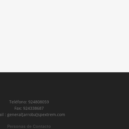
Teléfono: 924808059
Fax: 924338687
il : general[arroba]spextrem.com
Personas de Contacto