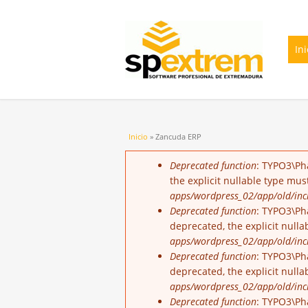
Ini
Usted está aquí
Inicio
» Zancuda ERP
Mensaje de error
Deprecated function
: TYPO3\Ph
the explicit nullable type mu
apps/wordpress_02/app/old/incl
Deprecated function
: TYPO3\Pha
deprecated, the explicit null
apps/wordpress_02/app/old/incl
Deprecated function
: TYPO3\Ph
deprecated, the explicit null
apps/wordpress_02/app/old/incl
Deprecated function
: TYPO3\Ph