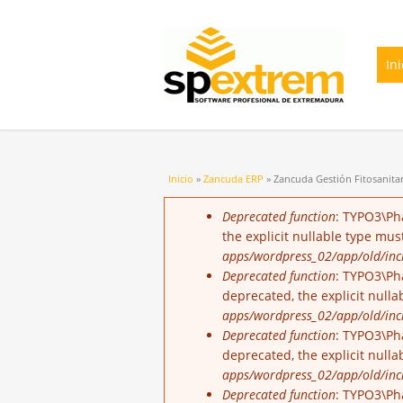
Ini
Usted está aquí
Inicio
»
Zancuda ERP
» Zancuda Gestión Fitosanitar
Mensaje de error
Deprecated function
: TYPO3\Ph
the explicit nullable type mu
apps/wordpress_02/app/old/incl
Deprecated function
: TYPO3\Pha
deprecated, the explicit null
apps/wordpress_02/app/old/incl
Deprecated function
: TYPO3\Ph
deprecated, the explicit null
apps/wordpress_02/app/old/incl
Deprecated function
: TYPO3\Ph