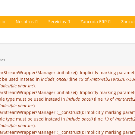
cio
Nosotros
Servicios
Zancuda ERP
Zancu
ios
arStreamWrapper\Manager::initialize(): Implicitly marking paramete
st be used instead in
include_once()
(line
19
of
/mnt/web219/a3/07/53
udes/file.phar.inc
).
rStreamWrapper\Manager::initialize(): Implicitly marking parameter
able type must be used instead in
include_once()
(line
19
of
/mnt/web2
udes/file.phar.inc
).
arStreamWrapper\Manager::__construct(): Implicitly marking parame
able type must be used instead in
include_once()
(line
19
of
/mnt/web2
udes/file.phar.inc
).
arStreamWrapper\Manager::__construct(): Implicitly marking paramet