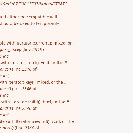
19/a3/07/53661707/htdocs/STRATO-
ould either be compatible with
should be used to temporarily
e with Iterator::current(): mixed, or
quire_once()
(line
2346
of
e.inc
).
th Iterator::next(): void, or the #
once()
(line
2346
of
e.inc
).
h Iterator::key(): mixed, or the #
once()
(line
2346
of
e.inc
).
th Iterator::valid(): bool, or the #
once()
(line
2346
of
e.inc
).
 with Iterator::rewind(): void, or the
e_once()
(line
2346
of