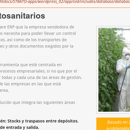
tdocs/STRATO-apps/wordpress_02/app/old/includes/database/databas
tosanitarios
tware ERP que la empresa vendedora de
os necesita para poder llevar un control
tos, así como de los transportes de
tes y otros documentos exigidos por la
rramienta que esté centrada en
procesos empresariales, si no que por el
 todas y cada una de las áreas de gestión,
 de las empresas en las que está
area,
ción que integra las siguientes áreas
n: Stocks y traspasos entre depósitos.
Basado en 
de entrada y salida.
problemática