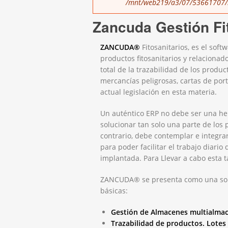
/mnt/web219/a3/07/53661707/h
Zancuda Gestión Fi
ZANCUDA®
Fitosanitarios, es el sof
productos fitosanitarios y relacionad
total de la trazabilidad de los produc
mercancías peligrosas, cartas de por
actual legislación en esta materia.
Un auténtico ERP no debe ser una he
solucionar tan solo una parte de los 
contrario, debe contemplar e integrar
para poder facilitar el trabajo diario
implantada. Para Llevar a cabo esta t
ZANCUDA® se presenta como una solu
básicas:
Gestión de Almacenes multialmacé
Trazabilidad de productos. Lotes 