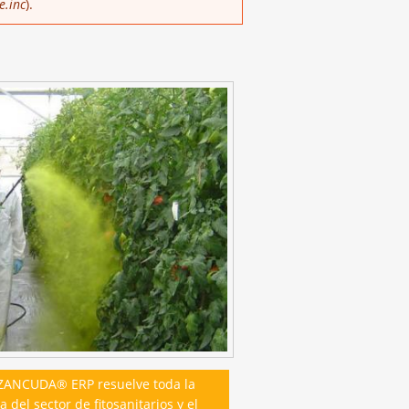
e.inc
).
ZANCUDA® ERP resuelve toda la
 del sector de fitosanitarios y el