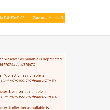
da FUNERARIAS
Zancuda Mobile
r $resolver as nullable is deprecated,
661707/htdocs/STRATO-
 $collection as nullable is
19/a3/07/53661707/htdocs/STRATO-
ter $resolver as nullable is
19/a3/07/53661707/htdocs/STRATO-
er $collection as nullable is