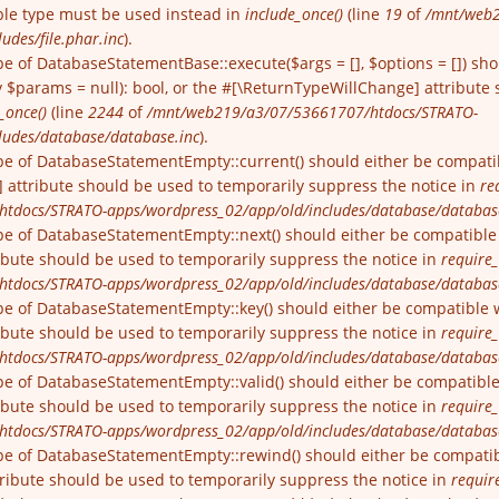
able type must be used instead in
include_once()
(line
19
of
/mnt/web2
udes/file.phar.inc
).
pe of DatabaseStatementBase::execute($args = [], $options = []) sh
$params = null): bool, or the #[\ReturnTypeWillChange] attribute 
_once()
(line
2244
of
/mnt/web219/a3/07/53661707/htdocs/STRATO-
ludes/database/database.inc
).
pe of DatabaseStatementEmpty::current() should either be compatibl
 attribute should be used to temporarily suppress the notice in
re
tdocs/STRATO-apps/wordpress_02/app/old/includes/database/databas
pe of DatabaseStatementEmpty::next() should either be compatible wi
ibute should be used to temporarily suppress the notice in
require_
tdocs/STRATO-apps/wordpress_02/app/old/includes/database/databas
pe of DatabaseStatementEmpty::key() should either be compatible wit
ibute should be used to temporarily suppress the notice in
require_
tdocs/STRATO-apps/wordpress_02/app/old/includes/database/databas
pe of DatabaseStatementEmpty::valid() should either be compatible wi
ibute should be used to temporarily suppress the notice in
require_
tdocs/STRATO-apps/wordpress_02/app/old/includes/database/databas
pe of DatabaseStatementEmpty::rewind() should either be compatible
ribute should be used to temporarily suppress the notice in
requir