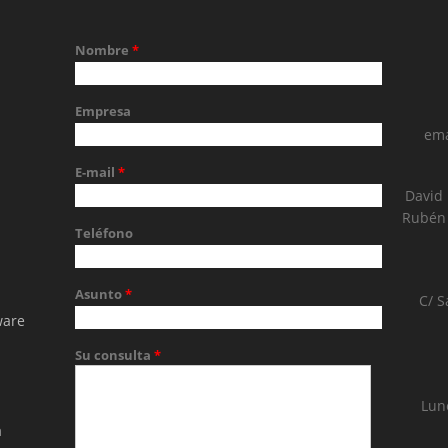
Nombre
*
Empresa
ema
E-mail
*
David
Rubén 
Teléfono
Asunto
*
C/ S
ware
Su consulta
*
Lun
a