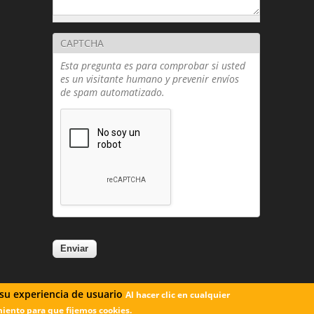
(T
CAPTCHA
Esta pregunta es para comprobar si usted
es un visitante humano y prevenir envíos
de spam automatizado.
 su experiencia de usuario
Al hacer clic en cualquier
iento para que fijemos cookies.