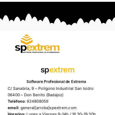
sp
extrem
C/ Sanabria, 9 – Polígono Industrial San Isidro
06400 – Don Benito (Badajoz)
Teléfono
: 924808059
email
: general[arroba]spextrem.com
Horarios:
Lunes a Viernes 9-14h / 16.30-19.30h