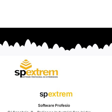
sp
extrem