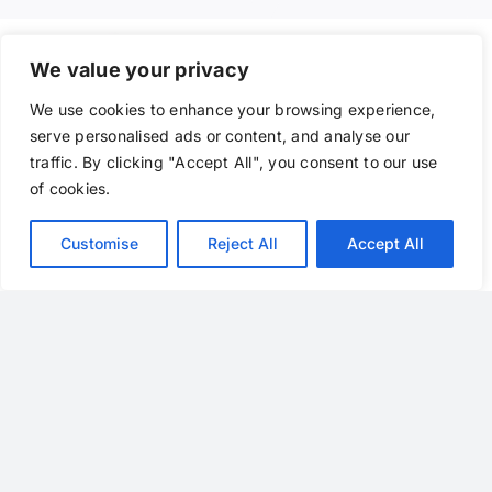
We value your privacy
We use cookies to enhance your browsing experience,
serve personalised ads or content, and analyse our
traffic. By clicking "Accept All", you consent to our use
sp
extrem
of cookies.
Customise
Reject All
Accept All
C/ Sanabria, 9 – Polígono Industrial San Isidro
06400 – Don Benito (Badajoz)
Teléfono
: 924808059
email
: general[arroba]spextrem.com
Horarios:
Lunes a Viernes 9-14h / 16.30-19.30h