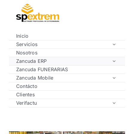
Saltar
al
contenido
Inicio
Servicios
Nosotros
Zancuda ERP
Zancuda FUNERARIAS
Zancuda Mobile
Contácto
Clientes
Verifactu