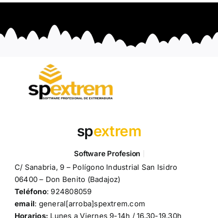
sp
extrem
C/ Sanabria, 9 – Polígono Industrial San Isidro
06400 – Don Benito (Badajoz)
Teléfono
: 924808059
email
: general[arroba]spextrem.com
Horarios:
Lunes a Viernes 9-14h / 16.30-19.30h