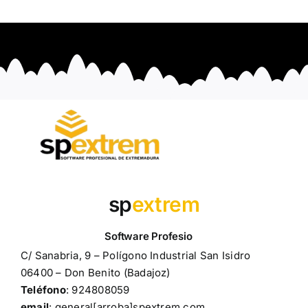
sp
extrem
C/ Sanabria, 9 – Polígono Industrial San Isidro
06400 – Don Benito (Badajoz)
Teléfono
: 924808059
email
: general[arroba]spextrem.com