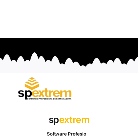
sp
extrem